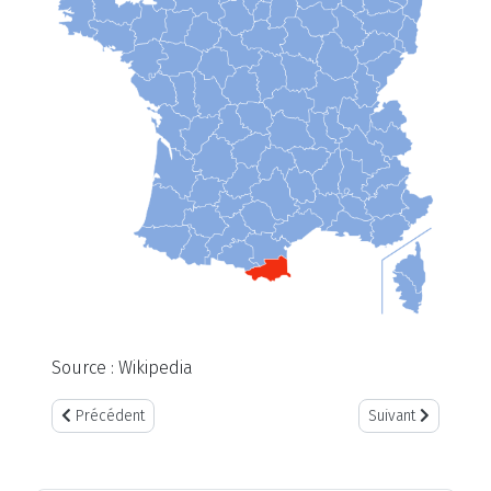
Source : Wikipedia
Article précédent : Le massif des Corbières
Article suivant : M
Précédent
Suivant