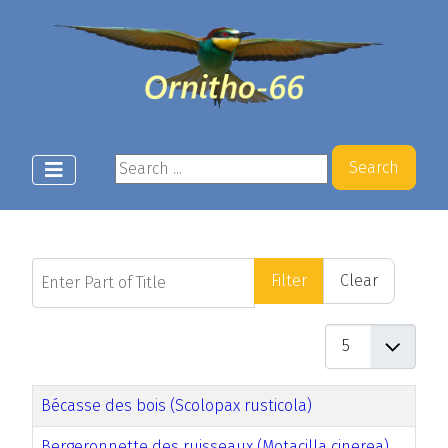
Search ...
Search
Enter Part of Title
Filter
Clear
Display #
Bécasse des bois (Scolopax rusticola)
Bergeronnette des ruisseaux (Motacilla cinerea)